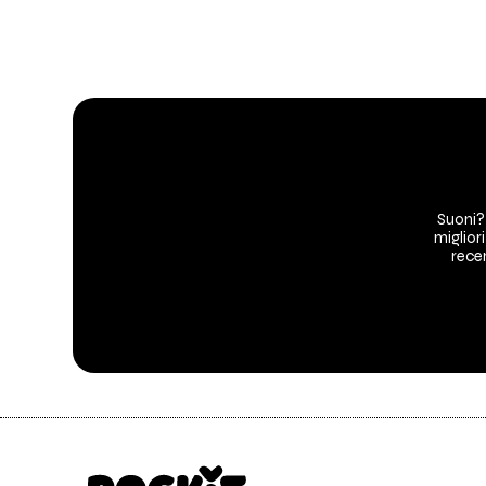
Suoni?
migliori
recen