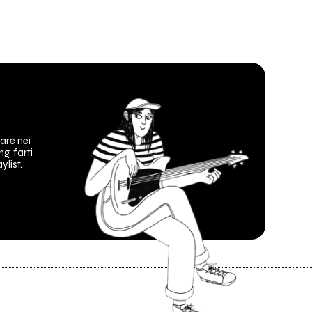
are nei
ng, farti
ylist.