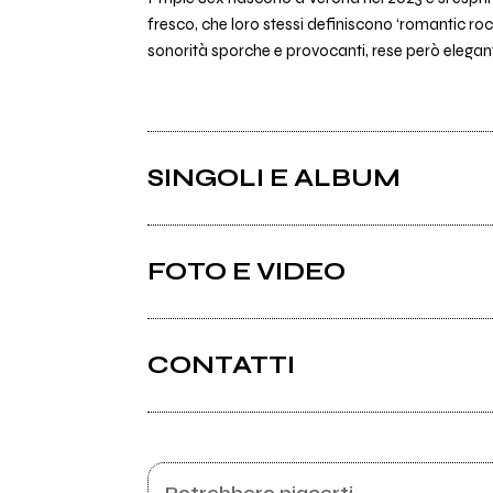
fresco, che loro stessi definiscono ‘romantic rock’. 
sonorità sporche e provocanti, rese però eleganti e
SINGOLI E ALBUM
FOTO E VIDEO
CONTATTI
Instagram
Spotify
2025
Potrebbero piacerti