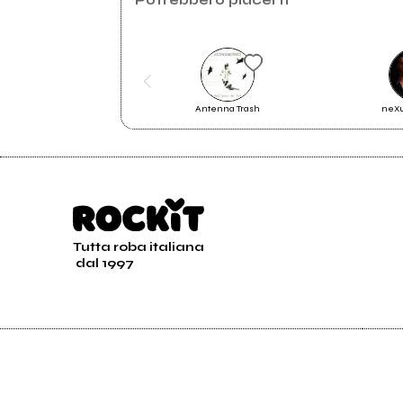
sole a mezzanotte
Antenna Trash
neXu
2025 :)
Tutta roba italiana
dal 1997