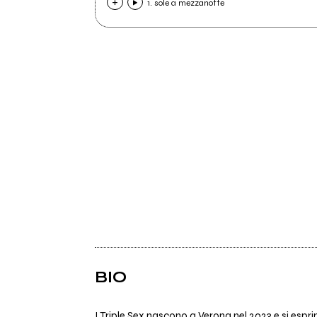
1. sole a mezzanotte
BIO
I Triple Sex nascono a Verona nel 2023 e si espr