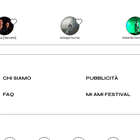
Scrivi all'utente che amministra la pagina.
s [Veneto]
Giorgio Tuma
Alberto Ca
Invia messaggio
CHI SIAMO
PUBBLICITÀ
FAQ
MI AMI FESTIVAL