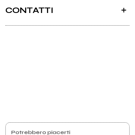
CONTATTI
Facebook
Scrivi all'utente che amministra la pagina.
Invia messaggio
Potrebbero piacerti