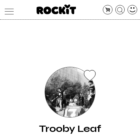
MAGAZINE
DATABASE
ARTICOLI
CONCERTI
ARTISTI
SHOP
RADIO
Trooby Leaf