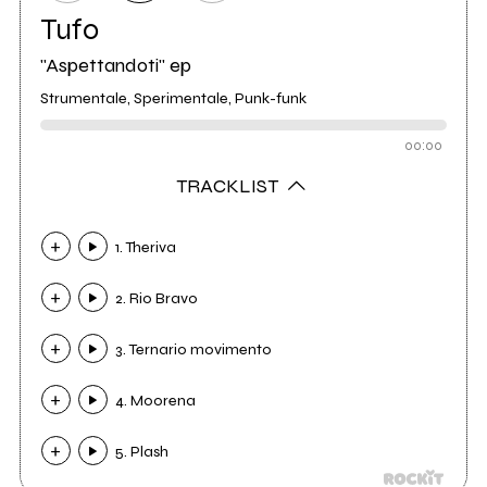
Tufo
"Aspettandoti" ep
Strumentale, Sperimentale, Punk-funk
00:00
TRACKLIST
1. Theriva
2. Rio Bravo
3. Ternario movimento
4. Moorena
5. Plash