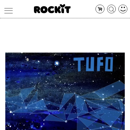
MAGAZINE
DATABASE
ARTICOLI
CONCERTI
ARTISTI
SHOP
RADIO