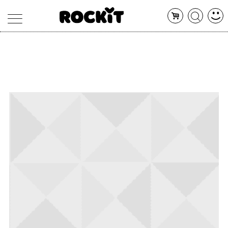
MAGAZINE
DATABASE
ARTICOLI
CONCERTI
ARTISTI
SHOP
RADIO