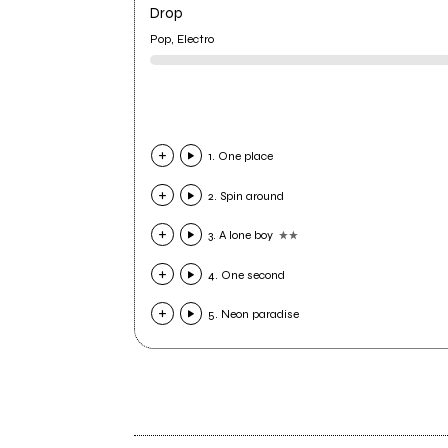
Drop
Pop, Electro
1. One place
2. Spin around
3. A lone boy
4. One second
5. Neon paradise