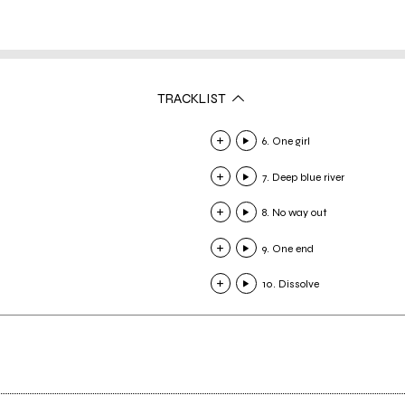
TRACKLIST
6. One girl
7. Deep blue river
8. No way out
9. One end
10. Dissolve