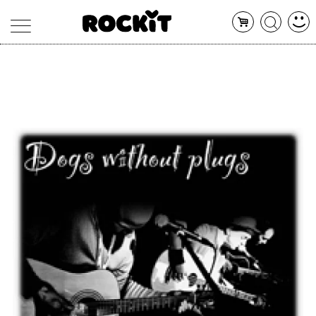
MAGAZINE
DATABASE
ARTICOLI
CONCERTI
ARTISTI
SHOP
RADIO