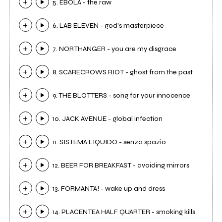
5. EBOLA - the raw
6. LAB ELEVEN - god's masterpiece
7. NORTHANGER - you are my disgrace
8. SCARECROWS RIOT - ghost from the past
9. THE BLOTTERS - song for your innocence
10. JACK AVENUE - global infection
11. SISTEMA LIQUIDO - senza spazio
12. BEER FOR BREAKFAST - avoiding mirrors
13. FORMANTA! - wake up and dress
14. PLACENTEA HALF QUARTER - smoking kills