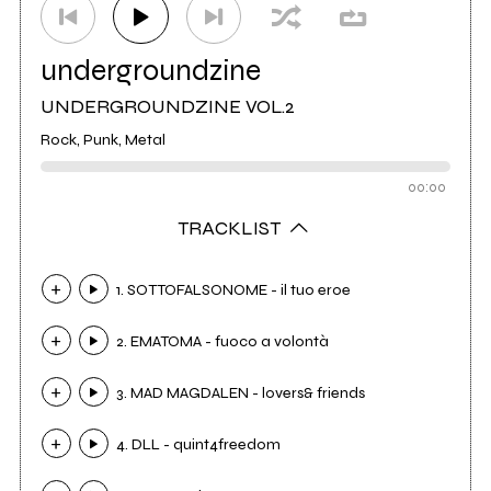
undergroundzine
UNDERGROUNDZINE VOL.2
Rock, Punk, Metal
00:00
TRACKLIST
1. SOTTOFALSONOME - il tuo eroe
2. EMATOMA - fuoco a volontà
3. MAD MAGDALEN - lovers& friends
4. DLL - quint4freedom