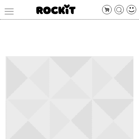
MAGAZINE
DATABASE
ARTICOLI
CONCERTI
ARTISTI
SHOP
RADIO