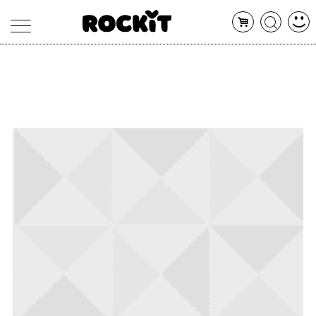
MAGAZINE
DATABASE
ARTICOLI
CONCERTI
ARTISTI
SHOP
RADIO