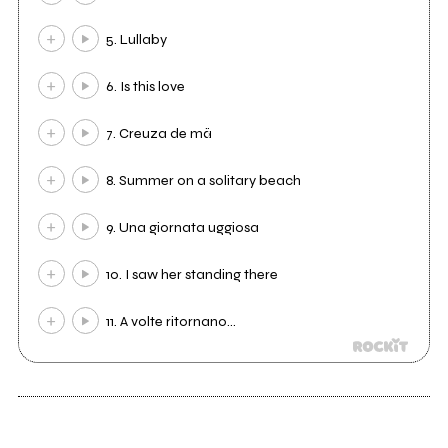
5. Lullaby
6. Is this love
7. Creuza de mä
8. Summer on a solitary beach
9. Una giornata uggiosa
10. I saw her standing there
11. A volte ritornano...