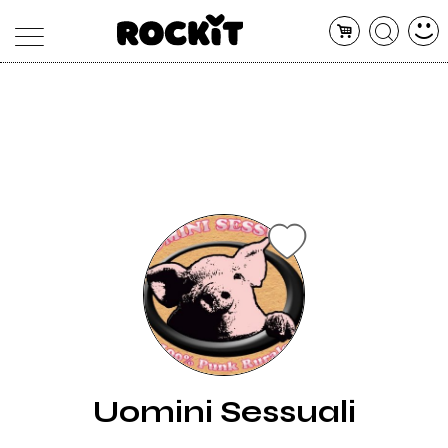
MAGAZINE
DATABASE
ARTICOLI
CONCERTI
ARTISTI
SHOP
RADIO
Uomini Sessuali