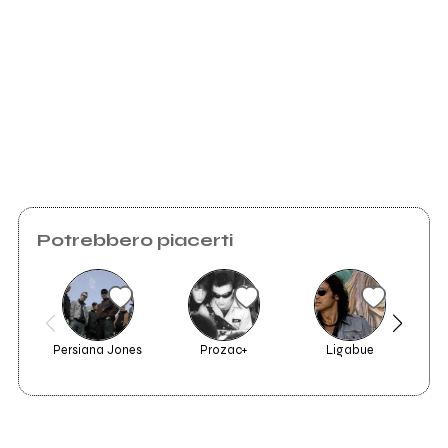
Scrivi all'utente che amministra la pagina.
2006
Invia messaggio
Kane Pizziglio
Potrebbero piacerti
Persiana Jones
Prozac+
Ligabue