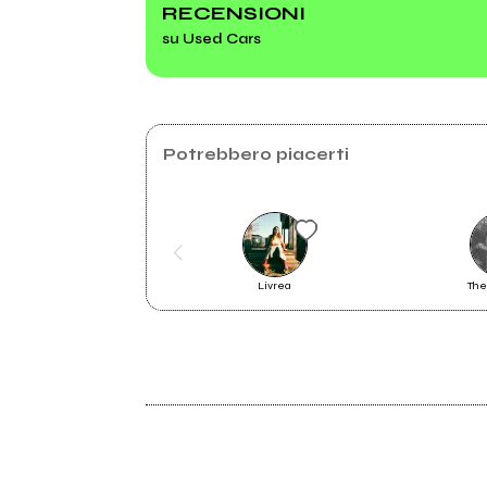
RECENSIONI
su Used Cars
1998
Used Cars
Potrebbero piacerti
Livrea
The
1997
Used Cars