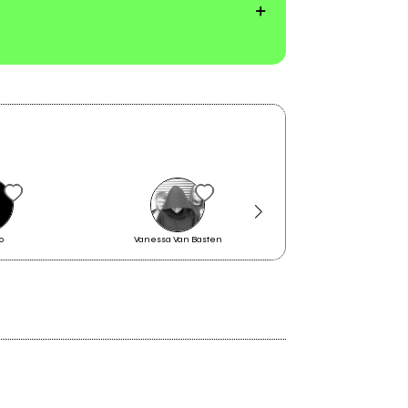
o
Vanessa Van Basten
The Junction