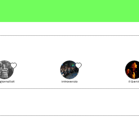
Richiedi la gestione
giornalisti
Introversia
Il Geni