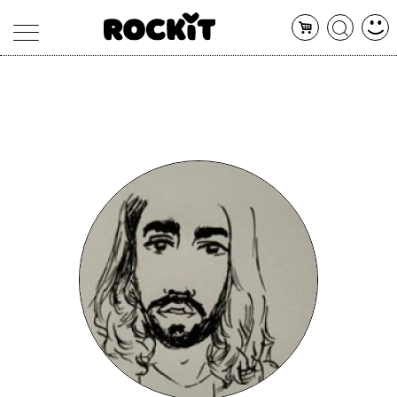
MAGAZINE
DATABASE
ARTICOLI
CONCERTI
ARTISTI
SHOP
RADIO