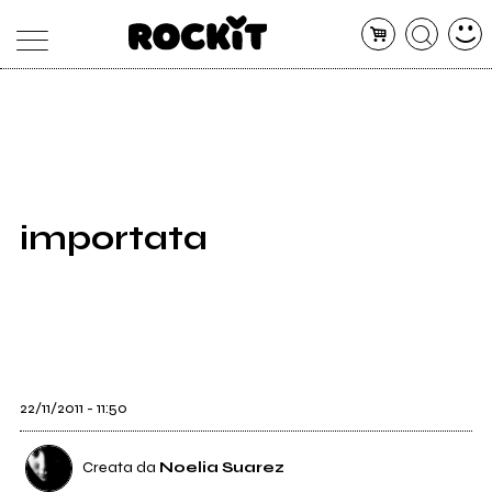
MAGAZINE
DATABASE
ARTICOLI
CONCERTI
ARTISTI
SHOP
importata
RADIO
22/11/2011 - 11:50
Creata da
Noelia Suarez