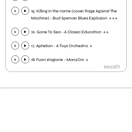
15. Killing in the name (cover Rage Against The
Machine) - Bud Spencer Blues Explosion
16. Gone To Sea - A Classic Education
17. Aphelion - A Toys Orchestra
18. Fuori stagione - ManzOni