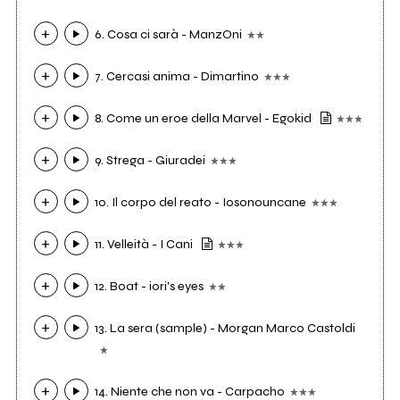
6. Cosa ci sarà - ManzOni
7. Cercasi anima - Dimartino
8. Come un eroe della Marvel - Egokid
9. Strega - Giuradei
10. Il corpo del reato - Iosonouncane
11. Velleità - I Cani
12. Boat - iori's eyes
13. La sera (sample) - Morgan Marco Castoldi
14. Niente che non va - Carpacho