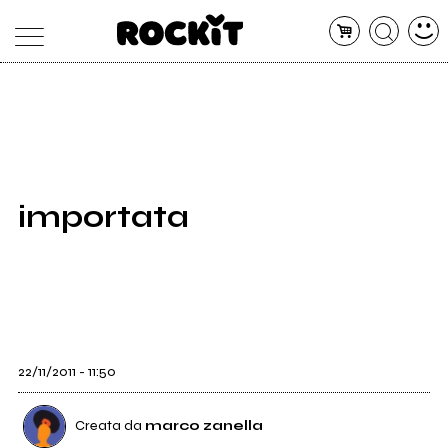
MAGAZINE
DATABASE
ARTICOLI
CONCERTI
ARTISTI
SHOP
importata
RADIO
22/11/2011 - 11:50
Creata da
marco zanella