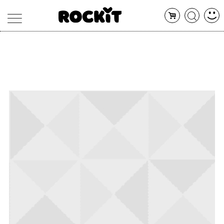
MAGAZINE
DATABASE
ARTICOLI
CONCERTI
ARTISTI
SHOP
RADIO