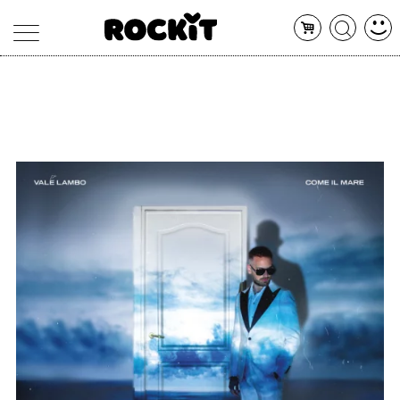
MAGAZINE
DATABASE
ARTICOLI
CONCERTI
ARTISTI
SHOP
RADIO