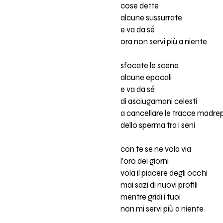
cose dette
alcune sussurrate
e va da sé
ora non servi più a niente
sfocate le scene
alcune epocali
e va da sé
di asciugamani celesti
a cancellare le tracce madre
dello sperma tra i seni
con te se ne vola via
l'oro dei giorni
vola il piacere degli occhi
mai sazi di nuovi profili
mentre gridi i tuoi
non mi servi più a niente