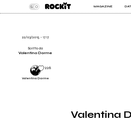
MAGAZINE
DA
INSIDER
ROC
ARTICOLI
ART
RECENSIONI
SER
VIDEO
22/03/2015 - 17:17
Scritto da
Valentina Dorme
226
Valentina Dorme
Valentina D