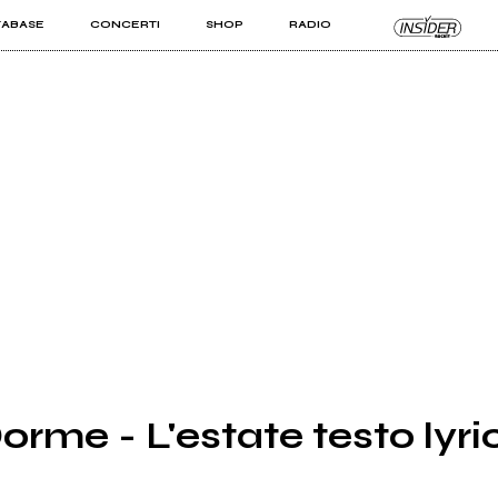
TABASE
CONCERTI
SHOP
RADIO
KIT PRO
ISTI
VIZI
orme - L'estate testo lyri