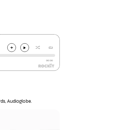
00:00
rds, Audioglobe.