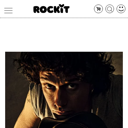
MAGAZINE
DATABASE
ARTICOLI
CONCERTI
ARTISTI
SHOP
RADIO