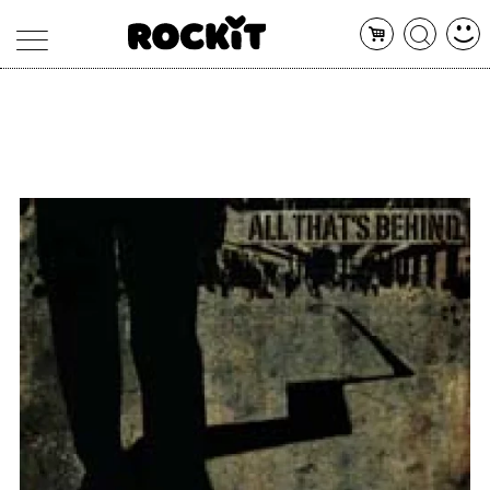
MAGAZINE
DATABASE
ARTICOLI
CONCERTI
ARTISTI
SHOP
RADIO