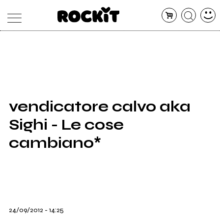
MAGAZINE
DATABASE
ARTICOLI
CONCERTI
ARTISTI
SHOP
vendicatore calvo aka
RADIO
Sighi - Le cose
cambiano*
24/09/2012 - 14:25