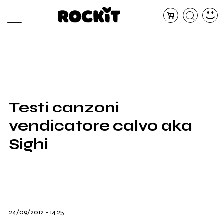
MAGAZINE
DATABASE
ARTICOLI
CONCERTI
ARTISTI
SHOP
Testi canzoni
RADIO
vendicatore calvo aka
Sighi
24/09/2012 - 14:25