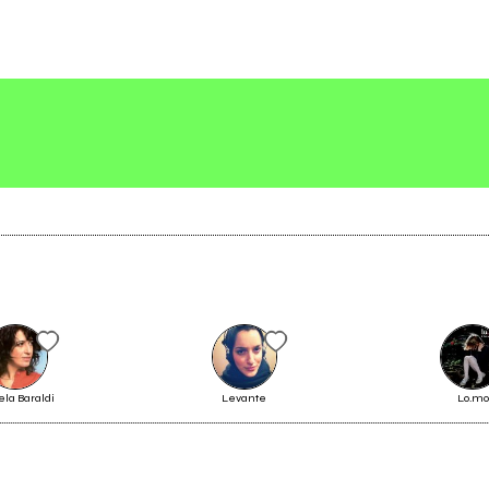
4
i Luce
Scrivi all'utente che amministra la pagina.
Invia messaggio
la Baraldi
Levante
Lo.mo