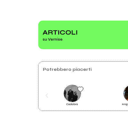
Instagram
2024
202
Punti Luce
Punt
ARTICOLI
su Vernise
Potrebbero piacerti
Cadabra
Ange