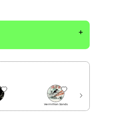
Vermillion Sands
Granturismo