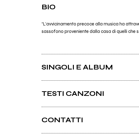
BIO
“L’avvicinamento precoce alla musica ha attravers
sassofono proveniente dalla casa di quelli che sa
SINGOLI E ALBUM
TESTI CANZONI
Punti Luce testo
CONTATTI
Album: Punti Luce