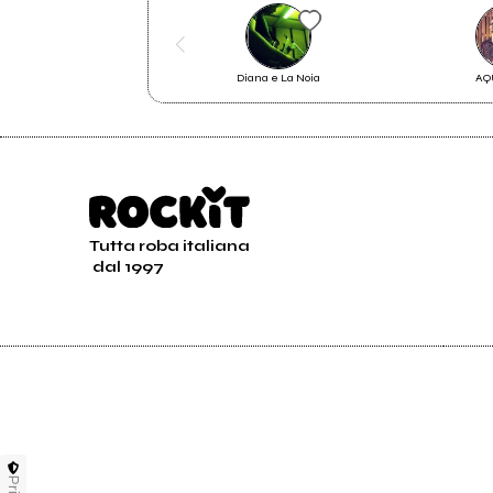
2007
200
Veronal ep
Verso
Diana e La Noia
AQ
Tutta roba italiana
dal 1997