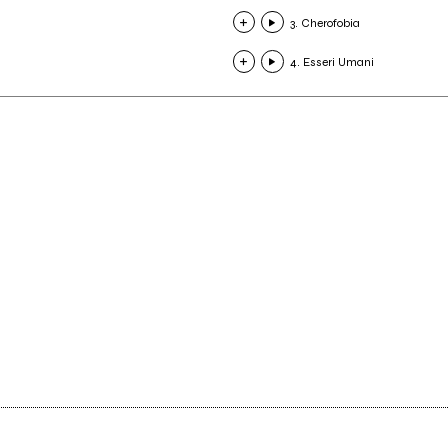
3. Cherofobia
4. Esseri Umani