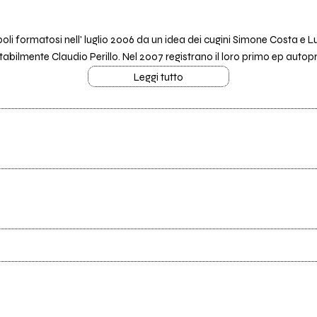
oli formatosi nell' luglio 2006 da un idea dei cugini Simone Costa e 
tabilmente Claudio Perillo. Nel 2007 registrano il loro primo ep autop
Leggi tutto
Ancora nessun utente amministra questa pagina, puoi farlo tu.