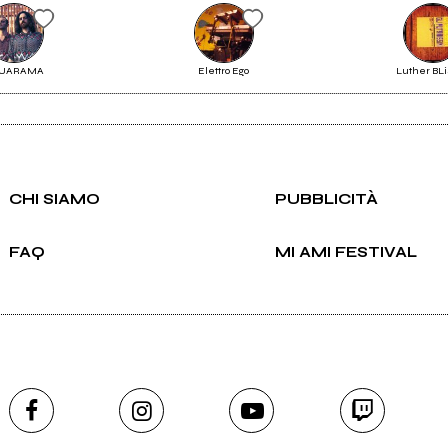
Richiedi la gestione
6
 l'aldilà singolo
UARAMA
Elettro Ego
Luther BLi
CHI SIAMO
PUBBLICITÀ
FAQ
MI AMI FESTIVAL