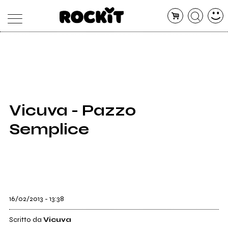
MAGAZINE
DATABASE
ARTICOLI
CONCERTI
ARTISTI
SHOP
Vicuva - Pazzo
RADIO
Semplice
16/02/2013 - 13:38
Scritto da
Vicuva