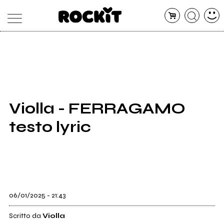
MAGAZINE
DATABASE
ARTICOLI
CONCERTI
ARTISTI
SHOP
Violla - FERRAGAMO
RADIO
testo lyric
06/01/2025 - 21:43
Scritto da
Violla