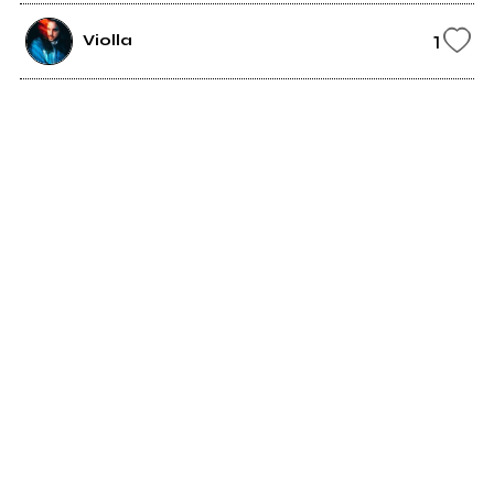
1
Violla