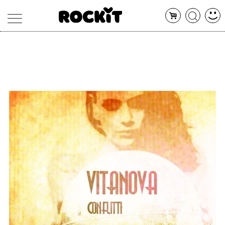
MAGAZINE
DATABASE
ARTICOLI
CONCERTI
ARTISTI
SHOP
RADIO