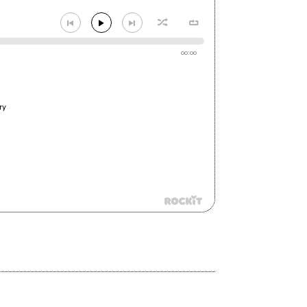
00:00
ry