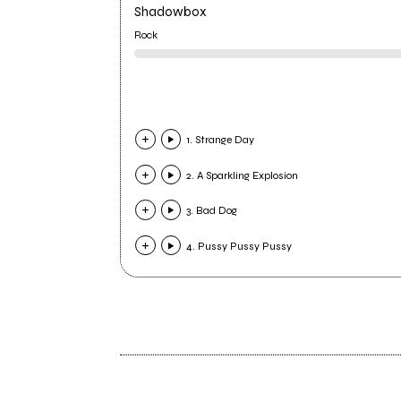
Shadowbox
Rock
1. Strange Day
2. A Sparkling Explosion
3. Bad Dog
4. Pussy Pussy Pussy