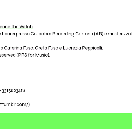
ienne the Witch
.
 Lanari
presso
Casaohm Recording
, Cortona (AR) e masterizza
 da
Caterina Fuso
,
Greta Fuso
e
Lucrezia Peppicelli
.
eserved (PRS for Music).
9 3315823418
t.tumblr.com/)