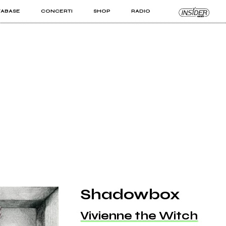
TABASE
CONCERTI
SHOP
RADIO
KIT PRO
ISTI
VIZI
Shadowbox
Vivienne the Witch