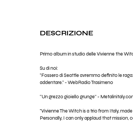
DESCRIZIONE
Primo album in studio delle Vivienne the Wit
Su di noi:
"Fossero di Seattle avremmo definito le raga
addentare." - WebRadio Trasimeno
“Un grezzo gioiello grunge” - Metalinitaly.c
"Vivienne The Witch is a trio from Italy, m
Personally, I can only applaud that mission, 