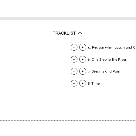
TRACKLIST
5. Reason why I Laugh and C
6. One Step to the River
7. Dreams and Pain
8. Time