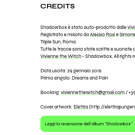
CREDITS
Shadowbox è stato auto-prodotto dalle
Viv
Registrato e mixato da
Alessio Rosi
e
Simone
Triple Sun, Roma.
Tutte le tracce sono state scritte e suonate
Vivienne the Witch
- Shadowbox, All rights r
Data uscita: 29 gennaio 2016
Primo singolo: Dreams and Pain
Booking:
viviennethewitch@gmail.com
/ +3
Cover artwork:
Elettra
(http://elettrapungen
Leggi la recensione dell'album "Shadowbox"