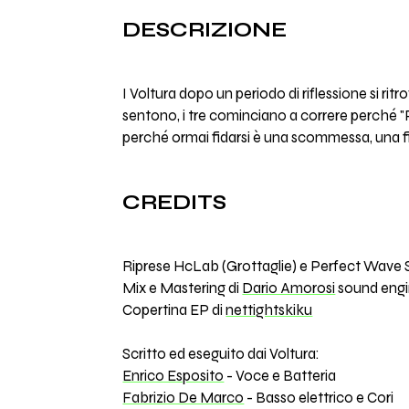
DESCRIZIONE
I Voltura dopo un periodo di riflessione si r
sentono, i tre cominciano a correre perché "Pr
perché ormai fidarsi è una scommessa, una fi
CREDITS
Riprese HcLab (Grottaglie) e Perfect Wave S
Mix e Mastering di
Dario Amorosi
sound engi
Copertina EP di
nettightskiku
Scritto ed eseguito dai Voltura:
Enrico Esposito
- Voce e Batteria
Fabrizio De Marco
- Basso elettrico e Cori