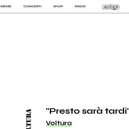
TABASE
CONCERTI
SHOP
RADIO
KIT PRO
ISTI
VIZI
"Presto sarà tardi
Voltura