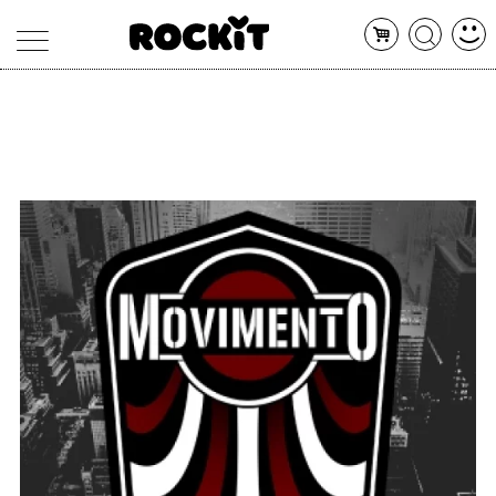
MAGAZINE
DATABASE
ARTICOLI
CONCERTI
ARTISTI
SHOP
RADIO