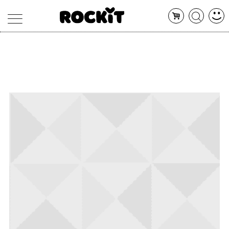
MAGAZINE
DATABASE
ARTICOLI
CONCERTI
ARTISTI
SHOP
RADIO