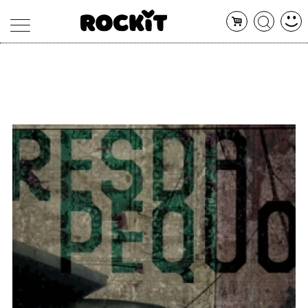
MAGAZINE
DATABASE
ARTICOLI
CONCERTI
ARTISTI
SHOP
RADIO