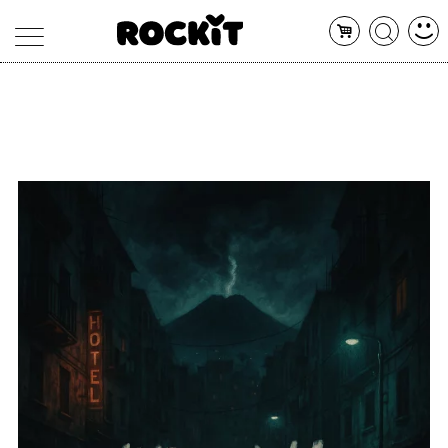
MAGAZINE
DATABASE
ARTICOLI
CONCERTI
ARTISTI
SHOP
RADIO