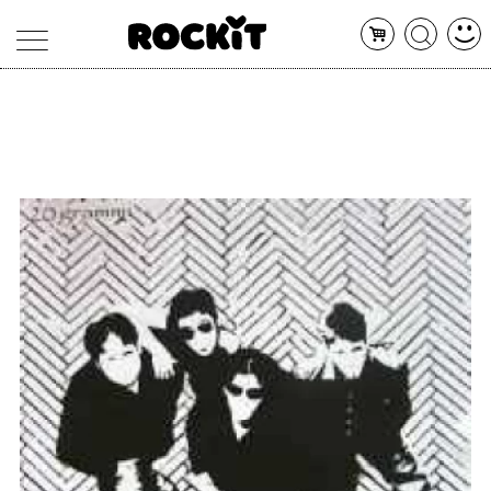
MAGAZINE
DATABASE
ARTICOLI
CONCERTI
ARTISTI
SHOP
RADIO