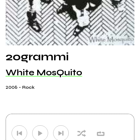
20grammi
White MosQuito
2006
-
Rock