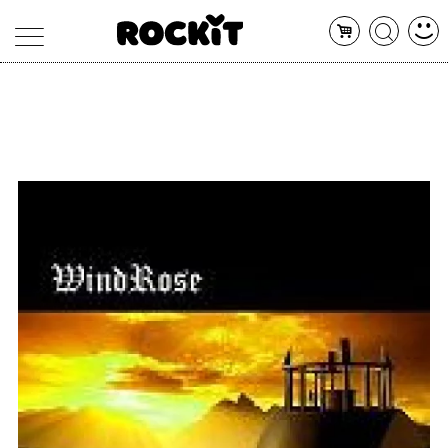
MAGAZINE
DATABASE
ARTICOLI
CONCERTI
ARTISTI
SHOP
RADIO