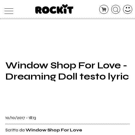
MAGAZINE
DATABASE
ARTICOLI
CONCERTI
ARTISTI
SHOP
Window Shop For Love -
RADIO
Dreaming Doll testo lyric
10/10/2017 - 18:13
Scritto da
Window Shop For Love