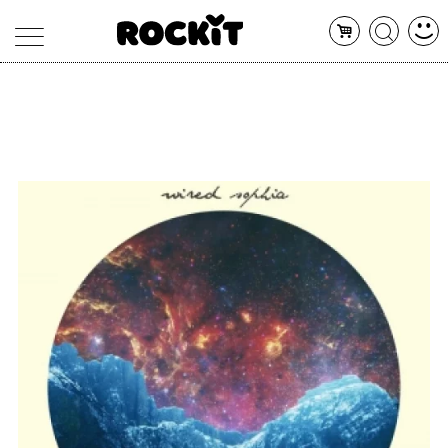
MAGAZINE
DATABASE
ARTICOLI
CONCERTI
ARTISTI
SHOP
RADIO