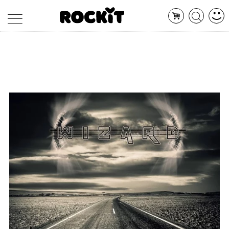
MAGAZINE
DATABASE
ARTICOLI
CONCERTI
ARTISTI
SHOP
RADIO