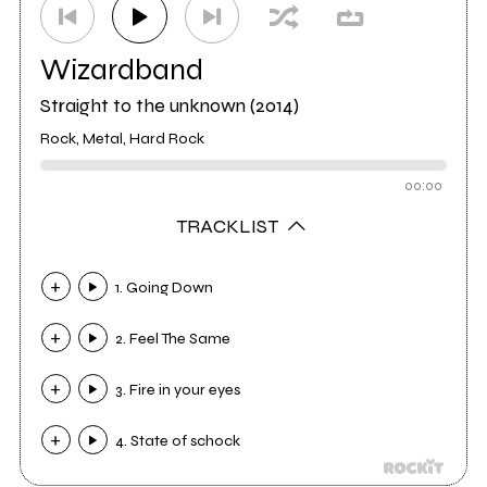
Wizardband
Straight to the unknown (2014)
Rock, Metal, Hard Rock
00:00
TRACKLIST
1. Going Down
2. Feel The Same
3. Fire in your eyes
4. State of schock