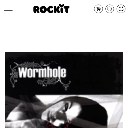
MAGAZINE
DATABASE
ARTICOLI
CONCERTI
ARTISTI
SHOP
RADIO