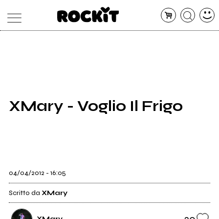
MAGAZINE
DATABASE
ARTICOLI
CONCERTI
ARTISTI
SHOP
XMary - Voglio Il Frigo
RADIO
04/04/2012 - 16:05
Scritto da
XMary
20
XMary