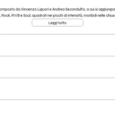
omposto da Vincenzo Liguori e Andrea Secondulfo, a cui si aggiun
ock, R’n’B e Soul; quadrati nei picchi di intensità, morbidi nelle chiusu
Leggi tutto
Tutti i testi