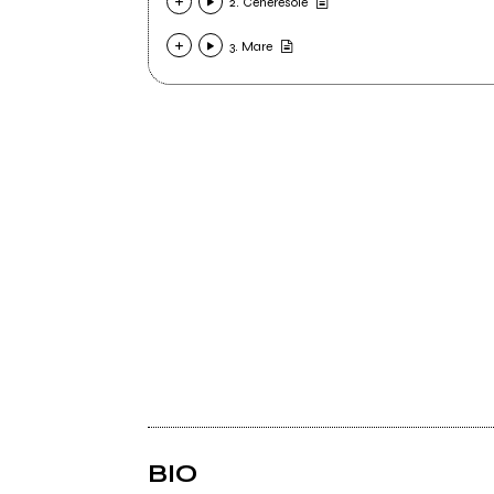
2. Ceneresole
3. Mare
BIO