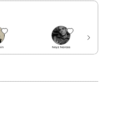
Il Bollettino di venerdì 15 marzo
ain
Noyz Narcos
Soerba
2022
Tornano Sempre