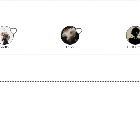
Il Bollettino di venerdì 12 aprile
Molla
Lana
Lili Refr
Vedi tutti