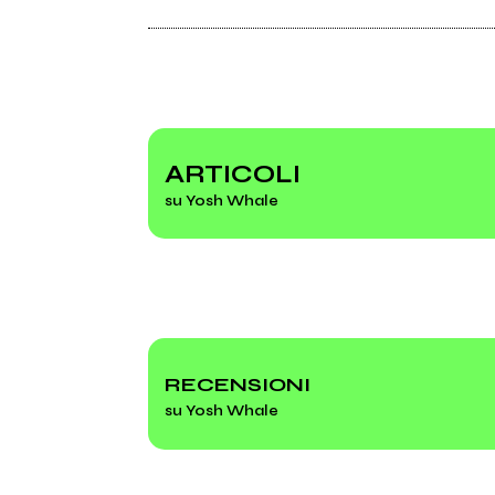
2024
202
A mezz'aria
Rocki
Spotify
Youtube
Instagram
ARTICOLI
su Yosh Whale
Facebook
Yosh Whale - Ceneresole (Official Vi
RECENSIONI
su Yosh Whale