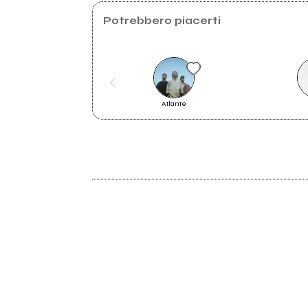
Potrebbero piacerti
I 50 dischi del 2024 più belli fino a
Atlante
mo'
2024
A mezz'aria