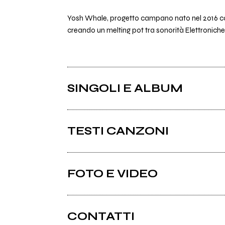
Yosh Whale, progetto campano nato nel 2016 c
creando un melting pot tra sonorità Elettroniche, R
SINGOLI E ALBUM
TESTI CANZONI
Ci sono 8 testi di canzoni di Yosh Whale.
FOTO E VIDEO
CONTATTI