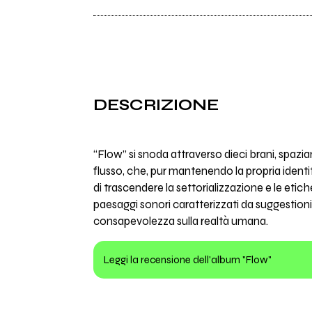
DESCRIZIONE
“Flow” si snoda attraverso dieci brani, spazia
flusso, che, pur mantenendo la propria identità
di trascendere la settorializzazione e le eti
paesaggi sonori caratterizzati da suggestioni r
consapevolezza sulla realtà umana.
Leggi la recensione dell'album "Flow"