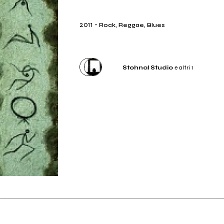
2011
-
Rock, Reggae, Blues
Stohnal Studio
e altri 1
Studio di registrazione
Stohnal Studio
Studio di registrazione
# Labella