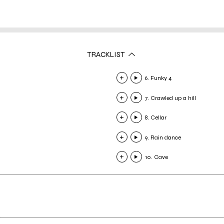
TRACKLIST
6. Funky 4
7. Crawled up a hill
8. Cellar
9. Rain dance
10. Cave