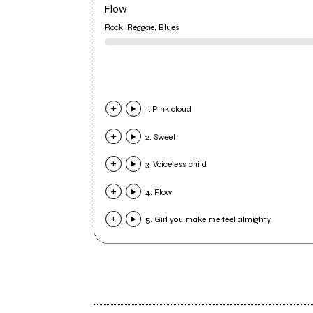
Flow
Rock, Reggae, Blues
1. Pink cloud
2. Sweet
3. Voiceless child
4. Flow
5. Girl you make me feel almighty