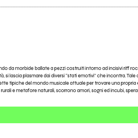
ndo da morbide ballate a pezzi costruiti intorno ad incisivi riff 
, si lascia plasmare dai diversi “stati emotivi” che incontra. Tale
chette tipiche del mondo musicale attuale per trovare una propria 
urali e metafore naturali, scorrono amori, sogni ed incubi, speranz