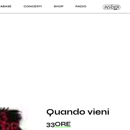
TABASE
CONCERTI
SHOP
RADIO
KIT PRO
ISTI
VIZI
Quando vieni
33ORE