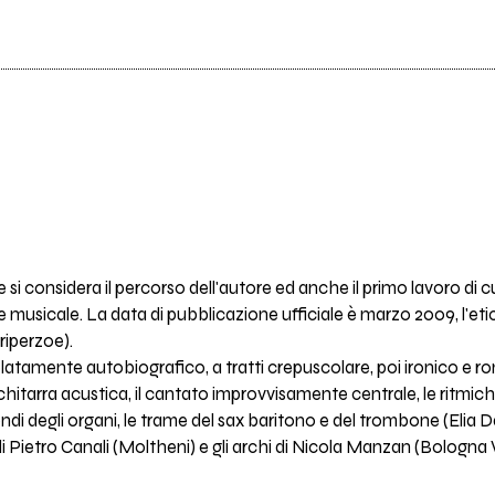
e si considera il percorso dell'autore ed anche il primo lavoro d
ne musicale. La data di pubblicazione ufficiale è marzo 2009, l'e
riperzoe).
velatamente autobiografico, a tratti crepuscolare, poi ironico e 
chitarra acustica, il cantato improvvisamente centrale, le ritmic
ndi degli organi, le trame del sax baritono e del trombone (Elia Dal
di Pietro Canali (Moltheni) e gli archi di Nicola Manzan (Bologna 