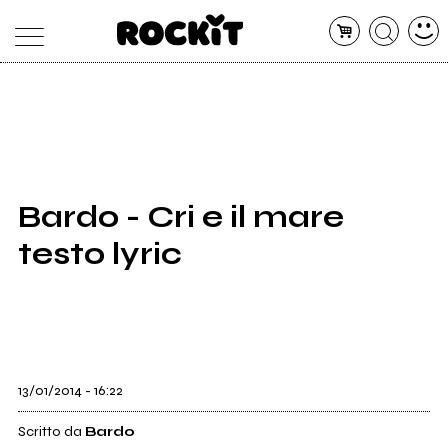
MAGAZINE
DATABASE
ARTICOLI
CONCERTI
ARTISTI
SHOP
Bardo - Cri e il mare
RADIO
testo lyric
13/01/2014 - 16:22
Scritto da
Bardo