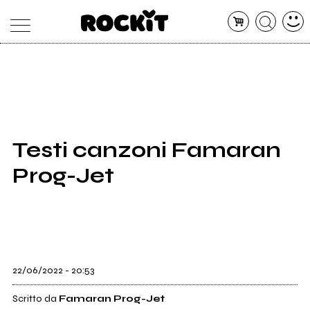
MAGAZINE
DATABASE
ARTICOLI
CONCERTI
ARTISTI
SHOP
Testi canzoni Famaran
RADIO
Prog-Jet
22/06/2022 - 20:53
Scritto da
Famaran Prog-Jet