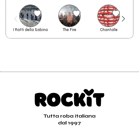
I Ratti della Sabina
The Fire
Chantalle
Th
Tutta roba italiana
dal 1997