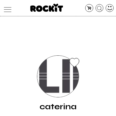
MAGAZINE
DATABASE
ARTICOLI
CONCERTI
ARTISTI
SHOP
RADIO
caterina