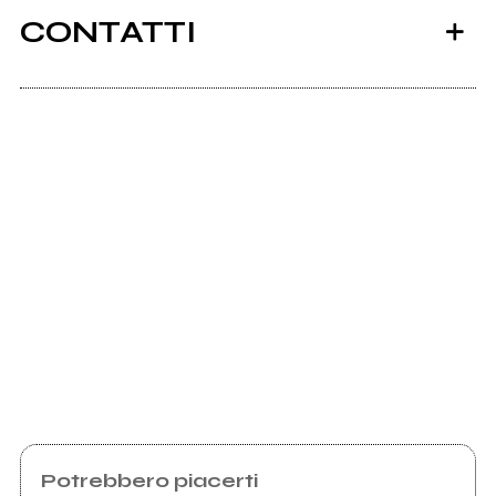
CONTATTI
Ancora nessun utente amministra questa pagina,
puoi farlo tu.
glim
Richiedi la gestione
Potrebbero piacerti