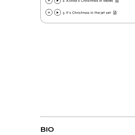
2. A child’s Christmas in Wales
3. It’s Christmas in the jet set
BIO