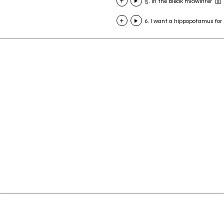
5. In the bleak midwinter
6. I want a hippopotamus for