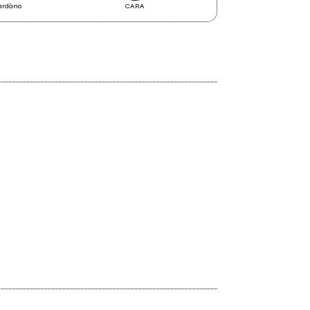
Cardàno
CARA
Hardcore Tambur
2015
Lovecraft nel Polesine