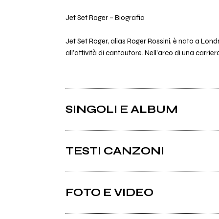
Jet Set Roger – Biografia
Jet Set Roger, alias Roger Rossini, è nato a Lond
all’attività di cantautore. Nell’arco di una carrie
SINGOLI E ALBUM
TESTI CANZONI
Ci sono 12 testi di canzoni di Jet Set Roger.
FOTO E VIDEO