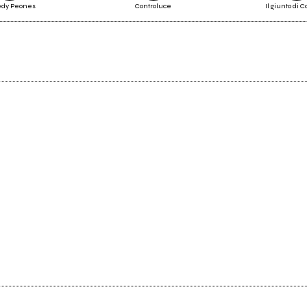
dy Peones
Controluce
Il giunto di 
2020
Un rifugio per la notte