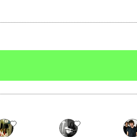
0
2016
fugio per la notte
Lovecraft nel Polesine
Scrivi agli amministratori della pagina.
Invia messaggio