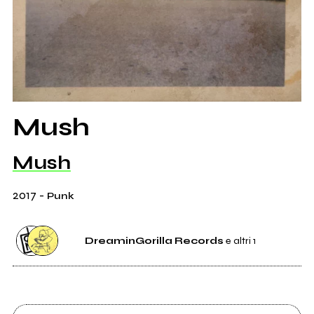
Mush
Mush
2017
-
Punk
DreaminGorilla Records
e altri 1
Etichetta
DreaminGorilla Records
2