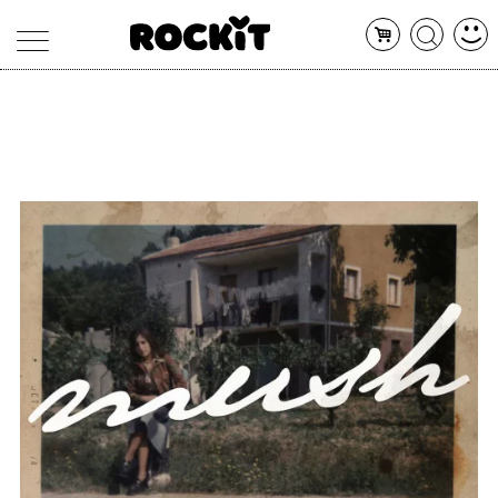
MAGAZINE
DATABASE
ARTICOLI
CONCERTI
ARTISTI
SHOP
RADIO