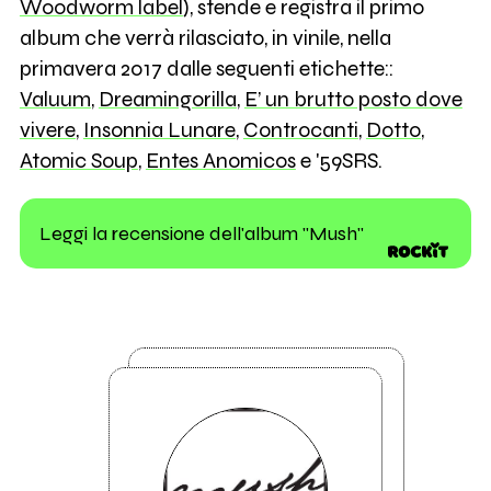
Woodworm label
), stende e registra il primo
album che verrà rilasciato, in vinile, nella
primavera 2017 dalle seguenti etichette::
Valuum
,
Dreamingorilla
,
E’ un brutto posto dove
vivere
,
Insonnia Lunare
,
Controcanti
,
Dotto
,
Atomic Soup
,
Entes Anomicos
e '59SRS.
Leggi la recensione dell'album "Mush"