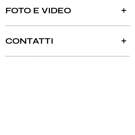
FOTO E VIDEO
CONTATTI
2016
2014
Facebook
TE AMO
My Super Sweet Fisting
Soundcloud.com
Bandcamp
PaperogA-LARRY NON MANGIA
Scrivi agli amministratori della pagina.