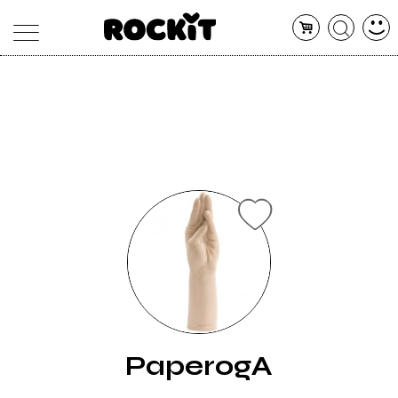
MAGAZINE
DATABASE
ARTICOLI
CONCERTI
ARTISTI
SHOP
RADIO
PaperogA