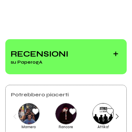
Invia messaggio
RECENSIONI
su PaperogA
Potrebbero piacerti
Marnero
Rancore
Attika!