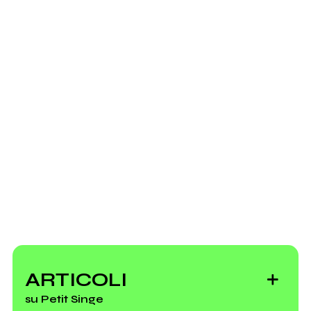
MI AMI Festival 2015
(compilation)
Mio album
Ancora nessun utente amministra questa pagina,
puoi farlo tu.
Richiedi la gestione
2014
Tregua
ARTICOLI
su Petit Singe