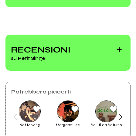
Riguarda la Boiler
Room di ieri sera a
RECENSIONI
Milano
su Petit Singe
Boiler Room torna
Potrebbero piacerti
in Italia, e
collabora con The
Italian New Wave
Not Moving
Margaret Lee
Saluti da Saturno
2013
2013