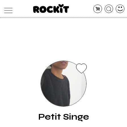
MAGAZINE
DATABASE
ARTICOLI
CONCERTI
ARTISTI
SHOP
RADIO
Petit Singe