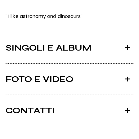
"I like astronomy and dinosaurs"
SINGOLI E ALBUM
FOTO E VIDEO
CONTATTI
2015
2014
Facebook
Rockit Vol. 70 - Speciale
Double Queen