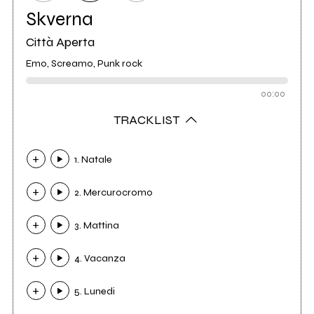
Skverna
Città Aperta
Emo, Screamo, Punk rock
00:00
TRACKLIST
1. Natale
2. Mercurocromo
3. Mattina
4. Vacanza
5. Lunedi