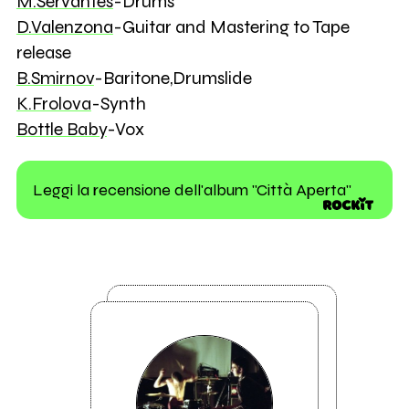
M.Servantes
-Drums
D.Valenzona
-Guitar and Mastering to Tape
release
B.Smirnov
-Baritone,Drumslide
K.Frolova
-Synth
Bottle Baby
-Vox
Leggi la recensione dell'album "Città Aperta"