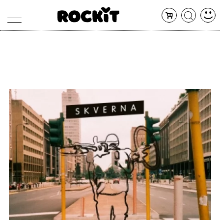
MAGAZINE
DATABASE
ARTICOLI
CONCERTI
ARTISTI
SHOP
RADIO